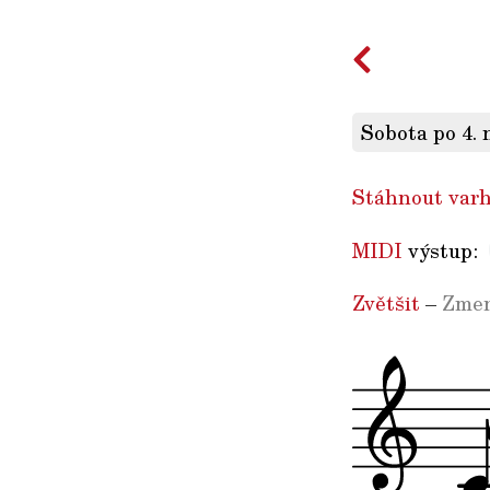
Sobota po 4. 
Stáhnout varh
MIDI
výstup:
Zvětšit
–
Zmen