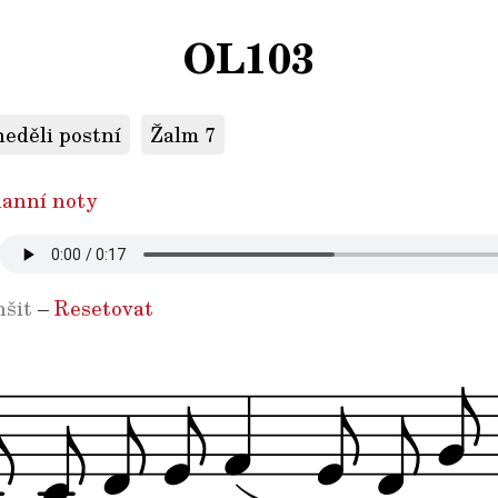
OL103
neděli postní
Žalm 7
anní noty
šit
–
Resetovat