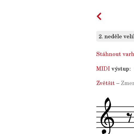
2. neděle vel
Stáhnout varh
MIDI
výstup:
Zvětšit
–
Zmen