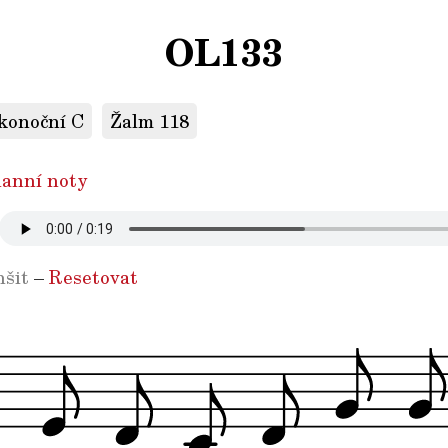
OL133
ikonoční C
Žalm 118
anní noty
šit
–
Resetovat