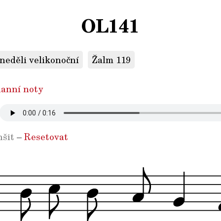
OL141
 neděli velikonoční
Žalm 119
anní noty
šit
–
Resetovat