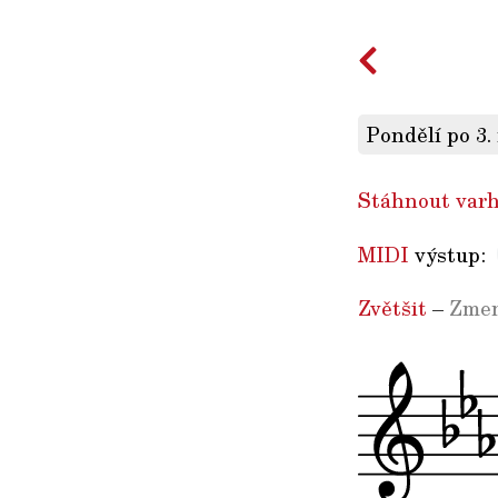
Pondělí po 3.
Stáhnout varh
MIDI
výstup:
Zvětšit
–
Zmen