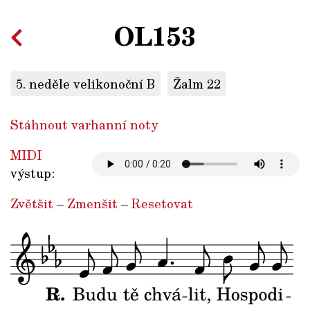
OL153
5. neděle velikonoční B
Žalm 22
Stáhnout varhanní noty
MIDI
výstup:
Zvětšit
–
Zmenšit
–
Resetovat