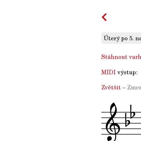
Úterý po 5. n
Stáhnout varh
MIDI
výstup:
Zvětšit
–
Zmen