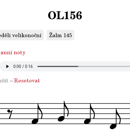
OL156
eděli velikonoční
Žalm 145
anní noty
šit
–
Resetovat