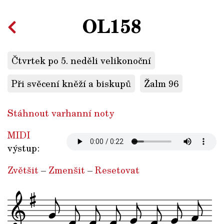
OL158
Čtvrtek po 5. neděli velikonoční
Při svěcení kněží a biskupů
Žalm 96
Stáhnout varhanní noty
MIDI
výstup:
Zvětšit
–
Zmenšit
–
Resetovat