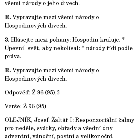
všemi národy o jeho divech.
R.
Vypravujte mezi všemi národy o
Hospodinových divech.
3.
Hlásejte mezi pohany: Hospodin kraluje. *
Upevnil svět, aby nekolísal: * národy řídí podle
práva.
R.
Vypravujte mezi všemi národy o
Hospodinových divech.
Odpověď: Ž 96 (95),3
Verše: Ž 96 (95)
OLEJNÍK, Josef. Žaltář I: Responzoriální žalmy
pro neděle, svátky, obřady a všední dny
adventní, vánoční, postní a velikonoční.