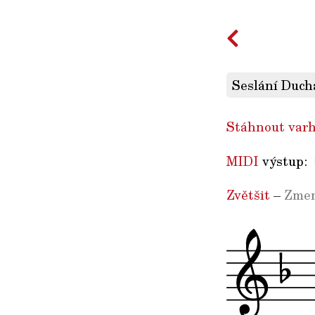
Seslání Duch
Stáhnout varh
MIDI
výstup:
Zvětšit
–
Zmen