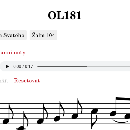
OL181
a Svatého
Žalm 104
anní noty
šit
–
Resetovat