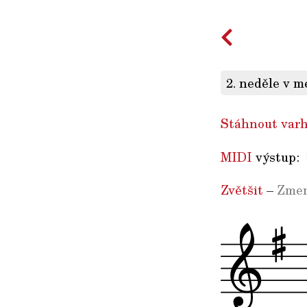
2. neděle v m
Stáhnout varh
MIDI
výstup:
Zvětšit
–
Zmen