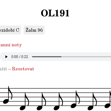
OL191
ezidobí C
Žalm 96
anní noty
šit
–
Resetovat