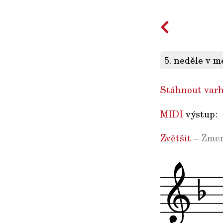
5. neděle v m
Stáhnout varh
MIDI
výstup:
Zvětšit
–
Zmen