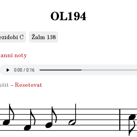
OL194
ezidobí C
Žalm 138
anní noty
šit
–
Resetovat