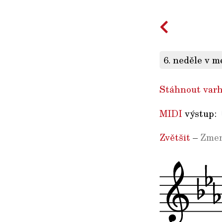
6. neděle v m
Stáhnout varh
MIDI
výstup:
Zvětšit
–
Zmen