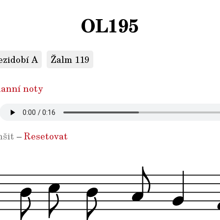
OL195
ezidobí A
Žalm 119
anní noty
šit
–
Resetovat