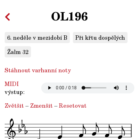
OL196
6. neděle v mezidobí B
Při křtu dospělých
Žalm 32
Stáhnout varhanní noty
MIDI
výstup:
Zvětšit
–
Zmenšit
–
Resetovat