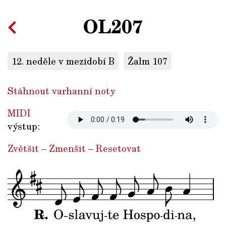
OL207
12. neděle v mezidobí B
Žalm 107
Stáhnout varhanní noty
MIDI
výstup:
Zvětšit
–
Zmenšit
–
Resetovat