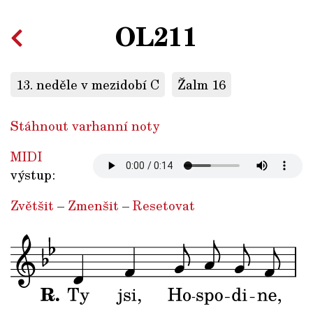
OL211
13. neděle v mezidobí C
Žalm 16
Stáhnout varhanní noty
MIDI
výstup:
Zvětšit
–
Zmenšit
–
Resetovat