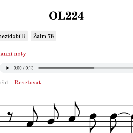
OL224
mezidobí B
Žalm 78
anní noty
šit
–
Resetovat