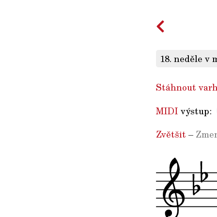
18. neděle v 
Stáhnout varh
MIDI
výstup:
Zvětšit
–
Zmen