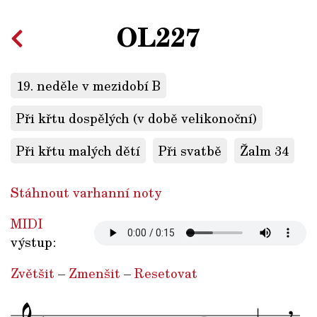
OL227
19. neděle v mezidobí B
Při křtu dospělých (v době velikonoční)
Při křtu malých dětí
Při svatbě
Žalm 34
Stáhnout varhanní noty
MIDI
výstup:
Zvětšit
–
Zmenšit
–
Resetovat