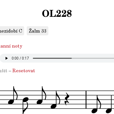
OL228
mezidobí C
Žalm 33
anní noty
šit
–
Resetovat