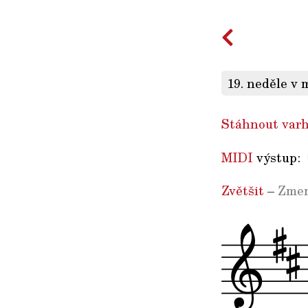
19. neděle v 
Stáhnout varh
MIDI
výstup:
Zvětšit
–
Zmen