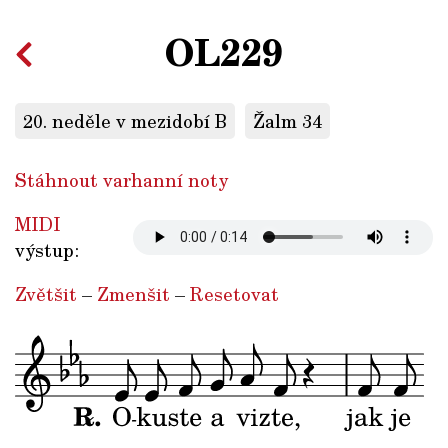
OL229
20. neděle v mezidobí B
Žalm 34
Stáhnout varhanní noty
MIDI
výstup:
Zvětšit
–
Zmenšit
–
Resetovat