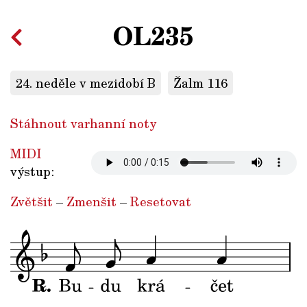
OL235
24. neděle v mezidobí B
Žalm 116
Stáhnout varhanní noty
MIDI
výstup:
Zvětšit
–
Zmenšit
–
Resetovat