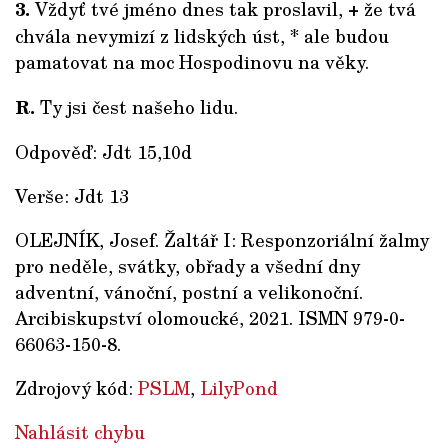
3.
Vždyť tvé jméno dnes tak proslavil, + že tvá
chvála nevymizí z lidských úst, * ale budou
pamatovat na moc Hospodinovu na věky.
R.
Ty jsi čest našeho lidu.
Odpověď: Jdt 15,10d
Verše: Jdt 13
OLEJNÍK, Josef. Žaltář I: Responzoriální žalmy
pro neděle, svátky, obřady a všední dny
adventní, vánoční, postní a velikonoční.
Arcibiskupství olomoucké, 2021. ISMN 979-0-
66063-150-8.
Zdrojový kód:
PSLM
,
LilyPond
Nahlásit chybu