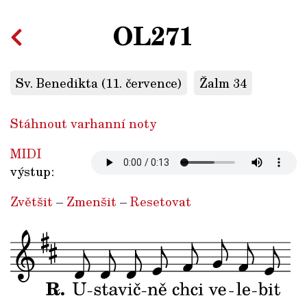
OL271
Sv. Benedikta (11. července)
Žalm 34
Stáhnout varhanní noty
MIDI
výstup:
Zvětšit
–
Zmenšit
–
Resetovat