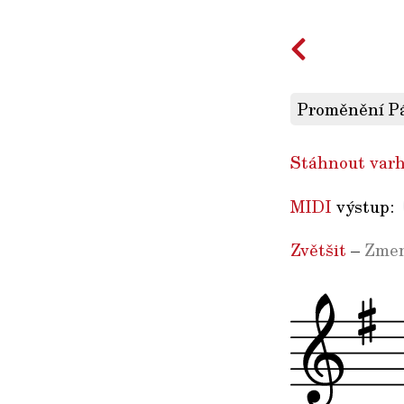
Proměnění Pá
Stáhnout varh
MIDI
výstup:
Zvětšit
–
Zmen