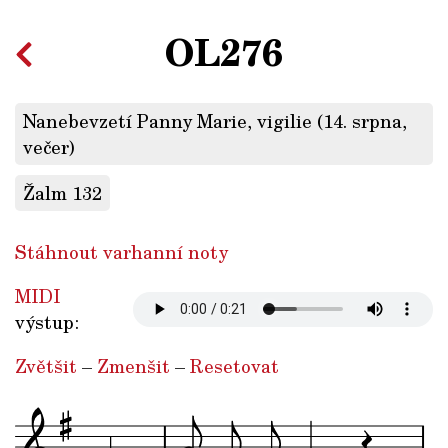
OL276
Nanebevzetí Panny Marie, vigilie (14. srpna,
večer)
Žalm 132
Stáhnout varhanní noty
MIDI
výstup:
Zvětšit
–
Zmenšit
–
Resetovat