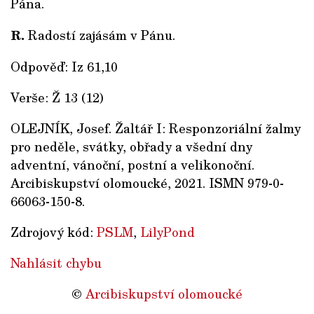
Pána.
R.
Radostí zajásám v Pánu.
Odpověď: Iz 61,10
Verše: Ž 13 (12)
OLEJNÍK, Josef. Žaltář I: Responzoriální žalmy
pro neděle, svátky, obřady a všední dny
adventní, vánoční, postní a velikonoční.
Arcibiskupství olomoucké, 2021. ISMN 979-0-
66063-150-8.
Zdrojový kód:
PSLM
,
LilyPond
Nahlásit chybu
©
Arcibiskupství olomoucké