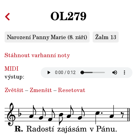
OL279
Narození Panny Marie (8. září)
Žalm 13
Stáhnout varhanní noty
MIDI
výstup:
Zvětšit
–
Zmenšit
–
Resetovat