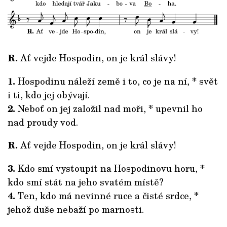
R.
Ať vejde Hospodin, on je král slávy!
1.
Hospodinu náleží země i to, co je na ní, * svět
i ti, kdo jej obývají.
2.
Neboť on jej založil nad moři, * upevnil ho
nad proudy vod.
R.
Ať vejde Hospodin, on je král slávy!
3.
Kdo smí vystoupit na Hospodinovu horu, *
kdo smí stát na jeho svatém místě?
4.
Ten, kdo má nevinné ruce a čisté srdce, *
jehož duše nebaží po marnosti.