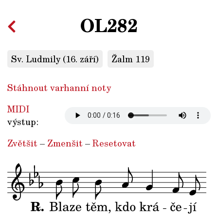
OL282
Sv. Ludmily (16. září)
Žalm 119
Stáhnout varhanní noty
MIDI
výstup:
Zvětšit
–
Zmenšit
–
Resetovat