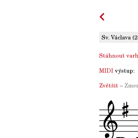
Sv. Václava (2
Stáhnout varh
MIDI
výstup:
Zvětšit
–
Zmen