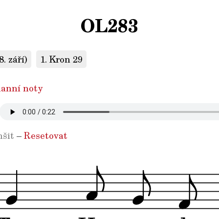
OL283
8. září)
1. Kron 29
anní noty
šit
–
Resetovat