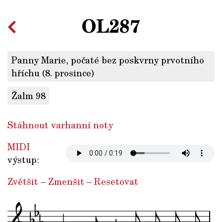
OL287
Panny Marie, počaté bez poskvrny prvotního
hříchu (8. prosince)
Žalm 98
Stáhnout varhanní noty
MIDI
výstup:
Zvětšit
–
Zmenšit
–
Resetovat