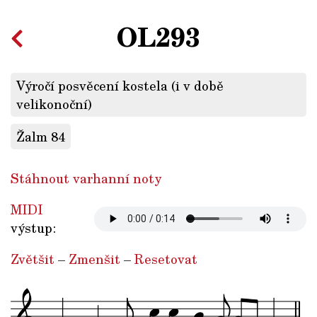
OL293
Výročí posvěcení kostela (i v době
velikonoční)
Žalm 84
Stáhnout varhanní noty
MIDI
výstup:
Zvětšit
–
Zmenšit
–
Resetovat