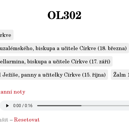
OL302
írkve
ruzalémského, biskupa a učitele Církve (18. března)
ellarmina, biskupa a učitele Církve (17. září)
 Ježíše, panny a učitelky Církve (15. října)
Žalm 
anní noty
šit
–
Resetovat