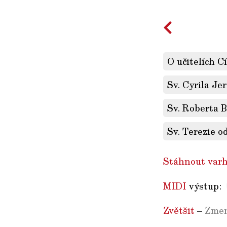
O učitelích C
Sv. Cyrila Je
Sv. Roberta B
Sv. Terezie od
Stáhnout varh
MIDI
výstup:
Zvětšit
–
Zmen