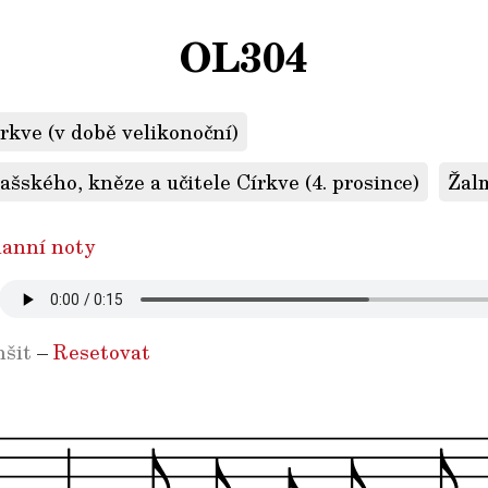
OL304
írkve (v době velikonoční)
šského, kněze a učitele Církve (4. prosince)
Žal
anní noty
šit
–
Resetovat