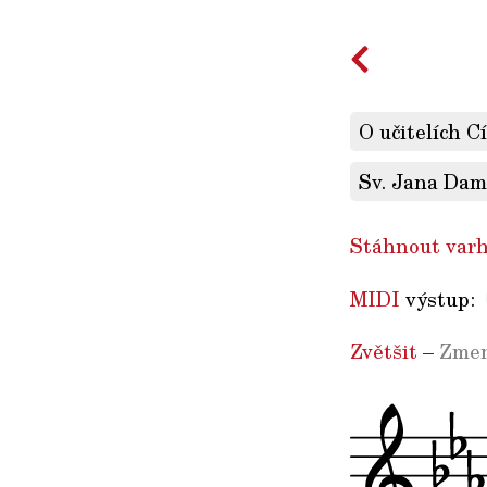
O učitelích C
Sv. Jana Dama
Stáhnout varh
MIDI
výstup:
Zvětšit
–
Zmen