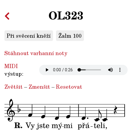
OL323
Při svěcení kněží
Žalm 100
Stáhnout varhanní noty
MIDI
výstup:
Zvětšit
–
Zmenšit
–
Resetovat