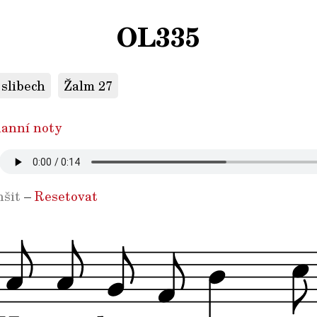
OL335
 slibech
Žalm 27
anní noty
šit
–
Resetovat