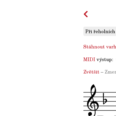
Při řeholních
Stáhnout varh
MIDI
výstup:
Zvětšit
–
Zmen