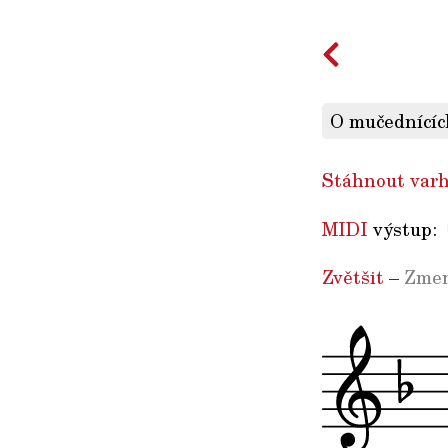
O mučednících
Stáhnout varh
MIDI
výstup:
Zvětšit
–
Zmen