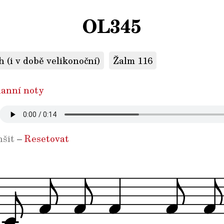
OL345
 (i v době velikonoční)
Žalm 116
anní noty
šit
–
Resetovat