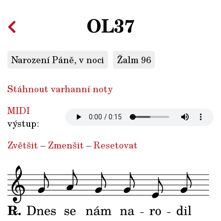
OL37
Narození Páně, v noci
Žalm 96
Stáhnout varhanní noty
MIDI
výstup:
Zvětšit
–
Zmenšit
–
Resetovat