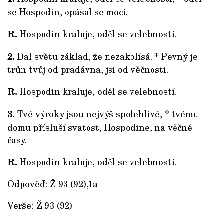
se Hospodin, opásal se mocí.
R.
Hospodin kraluje, oděl se velebností.
2.
Dal světu základ, že nezakolísá. * Pevný je
trůn tvůj od pradávna, jsi od věčnosti.
R.
Hospodin kraluje, oděl se velebností.
3.
Tvé výroky jsou nejvýš spolehlivé, * tvému
domu přísluší svatost, Hospodine, na věčné
časy.
R.
Hospodin kraluje, oděl se velebností.
Odpověď: Ž 93 (92),1a
Verše: Ž 93 (92)