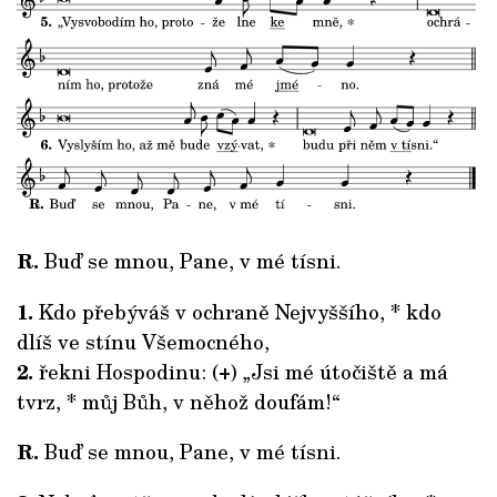
R.
Buď se mnou, Pane, v mé tísni.
1.
Kdo přebýváš v ochraně Nejvyššího, * kdo
dlíš ve stínu Všemocného,
2.
řekni Hospodinu: (+) „Jsi mé útočiště a má
tvrz, * můj Bůh, v něhož doufám!“
R.
Buď se mnou, Pane, v mé tísni.