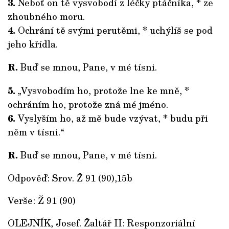
3.
Neboť on tě vysvobodí z léčky ptáčníka, * ze
zhoubného moru.
4.
Ochrání tě svými perutěmi, * uchýlíš se pod
jeho křídla.
R.
Buď se mnou, Pane, v mé tísni.
5.
„Vysvobodím ho, protože lne ke mně, *
ochráním ho, protože zná mé jméno.
6.
Vyslyším ho, až mě bude vzývat, * budu při
něm v tísni.“
R.
Buď se mnou, Pane, v mé tísni.
Odpověď: Srov. Ž 91 (90),15b
Verše: Ž 91 (90)
OLEJNÍK, Josef. Žaltář II: Responzoriální