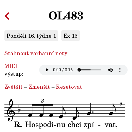
OL483
Pondělí 16. týdne 1
Ex 15
Stáhnout varhanní noty
MIDI
výstup:
Zvětšit
–
Zmenšit
–
Resetovat