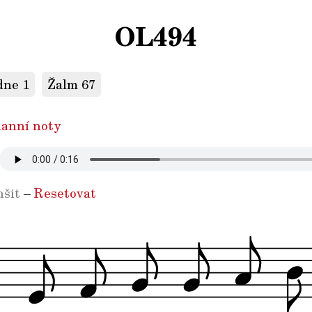
OL494
dne 1
Žalm 67
anní noty
šit
–
Resetovat