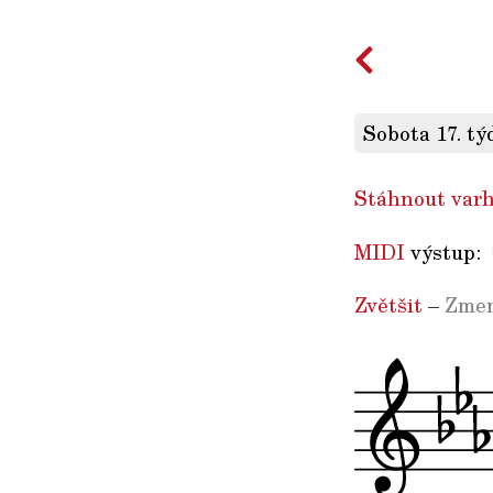
Sobota 17. tý
Stáhnout varh
MIDI
výstup:
Zvětšit
–
Zmen