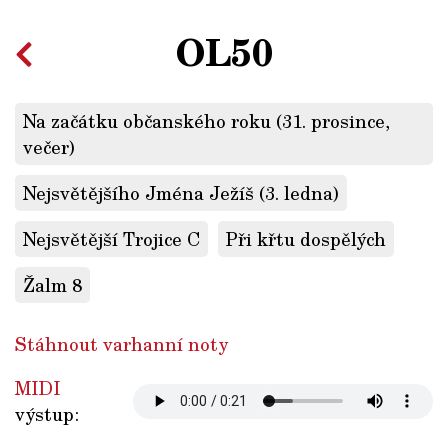
OL50
Na začátku občanského roku (31. prosince,
večer)
Nejsvětějšího Jména Ježíš (3. ledna)
Nejsvětější Trojice C
Při křtu dospělých
Žalm 8
Stáhnout varhanní noty
MIDI
výstup: