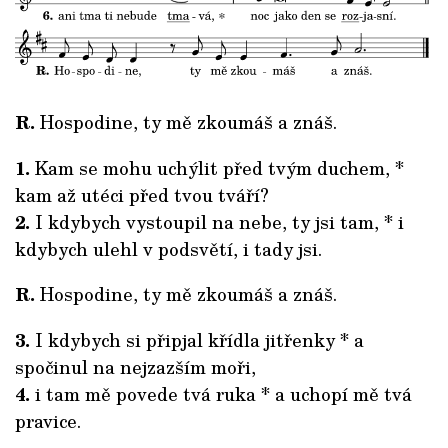
R.
Hospodine, ty mě zkoumáš a znáš.
1.
Kam se mohu uchýlit před tvým duchem, *
kam až utéci před tvou tváří?
2.
I kdybych vystoupil na nebe, ty jsi tam, * i
kdybych ulehl v podsvětí, i tady jsi.
R.
Hospodine, ty mě zkoumáš a znáš.
3.
I kdybych si připjal křídla jitřenky * a
spočinul na nejzazším moři,
4.
i tam mě povede tvá ruka * a uchopí mě tvá
pravice.