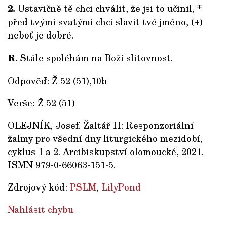
2.
Ustavičně tě chci chválit, že jsi to učinil, *
před tvými svatými chci slavit tvé jméno, (+)
neboť je dobré.
R.
Stále spoléhám na Boží slitovnost.
Odpověď: Ž 52 (51),10b
Verše: Ž 52 (51)
OLEJNÍK, Josef. Žaltář II: Responzoriální
žalmy pro všední dny liturgického mezidobí,
cyklus 1 a 2. Arcibiskupství olomoucké, 2021.
ISMN 979-0-66063-151-5.
Zdrojový kód:
PSLM
,
LilyPond
Nahlásit chybu