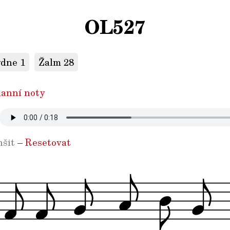
OL527
ýdne 1
Žalm 28
anní noty
šit
–
Resetovat