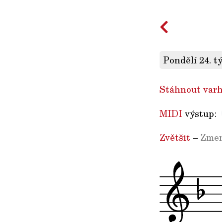
Pondělí 24. t
Stáhnout varh
MIDI
výstup:
Zvětšit
–
Zmen