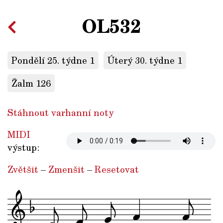
OL532
Pondělí 25. týdne 1
Úterý 30. týdne 1
Žalm 126
Stáhnout varhanní noty
MIDI
výstup:
Zvětšit
–
Zmenšit
–
Resetovat