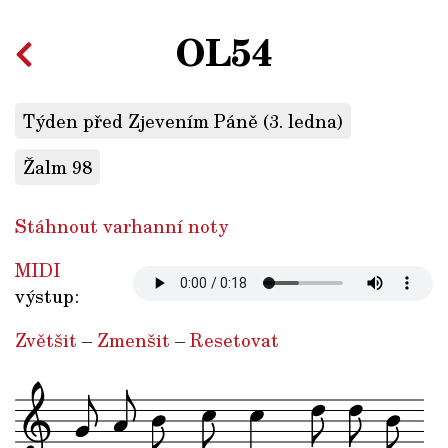
OL54
Týden před Zjevením Páně (3. ledna)
Žalm 98
Stáhnout varhanní noty
MIDI
výstup:
Zvětšit
–
Zmenšit
–
Resetovat