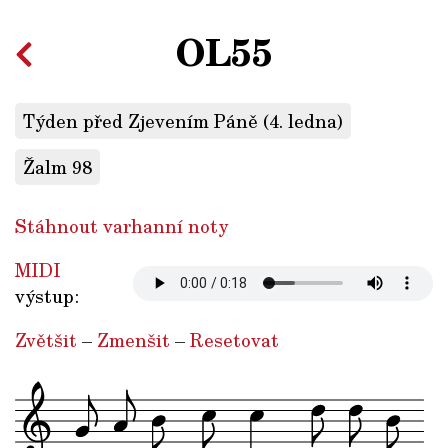
OL55
Týden před Zjevením Páně (4. ledna)
Žalm 98
Stáhnout varhanní noty
MIDI
výstup:
Zvětšit
–
Zmenšit
–
Resetovat