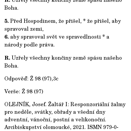
Boha.
5.
Před Hospodinem, že přišel, * že přišel, aby
spravoval zemi,
6.
aby spravoval svět ve spravedlnosti * a
národy podle práva.
R.
Uzřely všechny končiny země spásu našeho
Boha.
Odpověď: Ž 98 (97),3c
Verše: Ž 98 (97)
OLEJNÍK, Josef. Žaltář I: Responzoriální žalmy
pro neděle, svátky, obřady a všední dny
adventní, vánoční, postní a velikonoční.
Arcibiskupství olomoucké, 2021. ISMN 979-0-