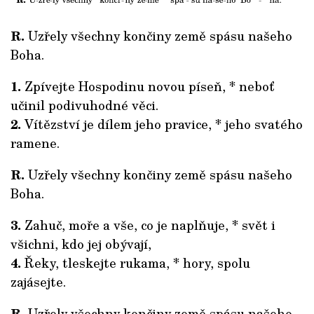
R.
Uzřely všechny končiny země spásu našeho
Boha.
1.
Zpívejte Hospodinu novou píseň, * neboť
učinil podivuhodné věci.
2.
Vítězství je dílem jeho pravice, * jeho svatého
ramene.
R.
Uzřely všechny končiny země spásu našeho
Boha.
3.
Zahuč, moře a vše, co je naplňuje, * svět i
všichni, kdo jej obývají,
4.
Řeky, tleskejte rukama, * hory, spolu
zajásejte.
R.
Uzřely všechny končiny země spásu našeho