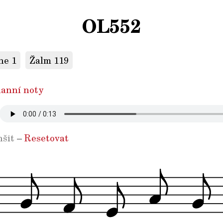
OL552
ne 1
Žalm 119
anní noty
šit
–
Resetovat