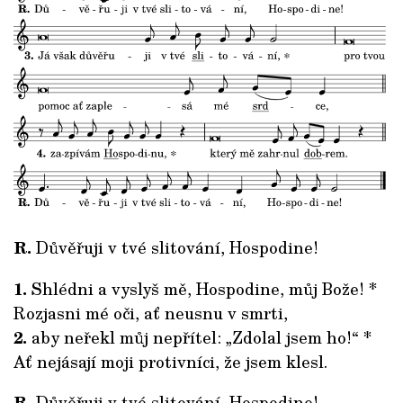
R.
Důvěřuji v tvé slitování, Hospodine!
1.
Shlédni a vyslyš mě, Hospodine, můj Bože! *
Rozjasni mé oči, ať neusnu v smrti,
2.
aby neřekl můj nepřítel: „Zdolal jsem ho!“ *
Ať nejásají moji protivníci, že jsem klesl.
R.
Důvěřuji v tvé slitování, Hospodine!