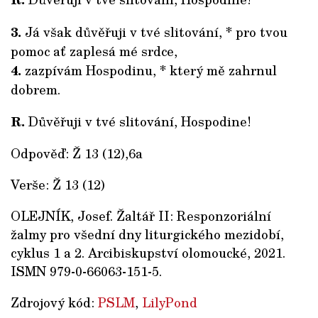
3.
Já však důvěřuji v tvé slitování, * pro tvou
pomoc ať zaplesá mé srdce,
4.
zazpívám Hospodinu, * který mě zahrnul
dobrem.
R.
Důvěřuji v tvé slitování, Hospodine!
Odpověď: Ž 13 (12),6a
Verše: Ž 13 (12)
OLEJNÍK, Josef. Žaltář II: Responzoriální
žalmy pro všední dny liturgického mezidobí,
cyklus 1 a 2. Arcibiskupství olomoucké, 2021.
ISMN 979-0-66063-151-5.
Zdrojový kód:
PSLM
,
LilyPond