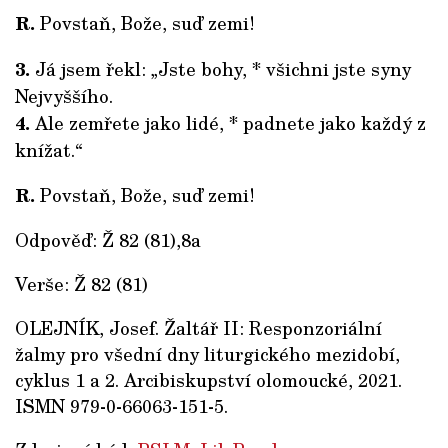
R.
Povstaň, Bože, suď zemi!
3.
Já jsem řekl: „Jste bohy, * všichni jste syny
Nejvyššího.
4.
Ale zemřete jako lidé, * padnete jako každý z
knížat.“
R.
Povstaň, Bože, suď zemi!
Odpověď: Ž 82 (81),8a
Verše: Ž 82 (81)
OLEJNÍK, Josef. Žaltář II: Responzoriální
žalmy pro všední dny liturgického mezidobí,
cyklus 1 a 2. Arcibiskupství olomoucké, 2021.
ISMN 979-0-66063-151-5.