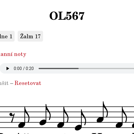
OL567
dne 1
Žalm 17
anní noty
šit
–
Resetovat