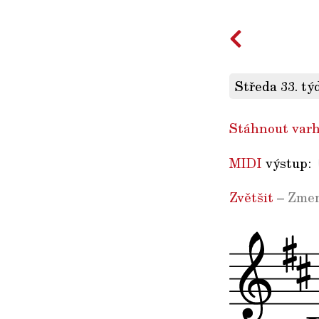
Středa 33. tý
Stáhnout varh
MIDI
výstup:
Zvětšit
–
Zmen