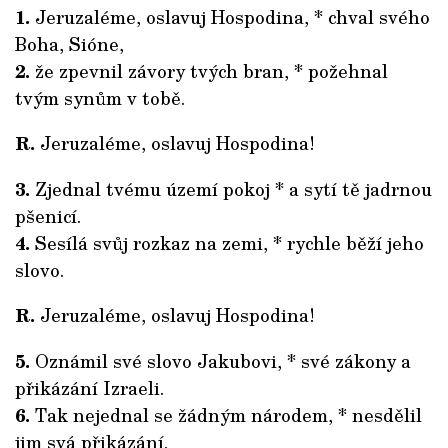
1.
Jeruzaléme, oslavuj Hospodina, * chval svého
Boha, Sióne,
2.
že zpevnil závory tvých bran, * požehnal
tvým synům v tobě.
R.
Jeruzaléme, oslavuj Hospodina!
3.
Zjednal tvému území pokoj * a sytí tě jadrnou
pšenicí.
4.
Sesílá svůj rozkaz na zemi, * rychle běží jeho
slovo.
R.
Jeruzaléme, oslavuj Hospodina!
5.
Oznámil své slovo Jakubovi, * své zákony a
přikázání Izraeli.
6.
Tak nejednal se žádným národem, * nesdělil
jim svá přikázání.